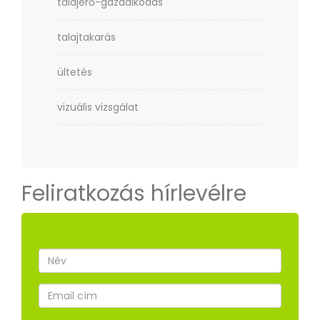
talajerő-gazdálkodás
talajtakarás
ültetés
vizuális vizsgálat
Feliratkozás hírlevélre