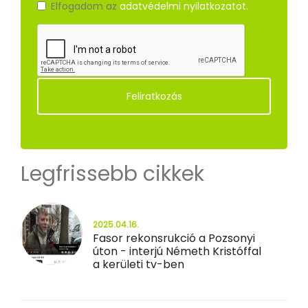
Elfogadom az
adatvédelmi nyilatkozatot.
Feliratkozás
Legfrissebb cikkek
2025.04.16.
Fasor rekonsrukció a Pozsonyi
úton - interjú Németh Kristóffal
a kerületi tv-ben