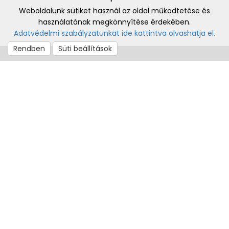
Weboldalunk sütiket használ az oldal működtetése és
használatának megkönnyítése érdekében.
Adatvédelmi szabályzatunkat ide kattintva olvashatja el.
Rendben
Süti beállítások
Iroda: Piliscsaba, Zajnáthegyi út 11. / Solymár, Templom tér
21. - csak előzetes időpont egyeztetés alapján
Kapcsolat: Kúti Anna