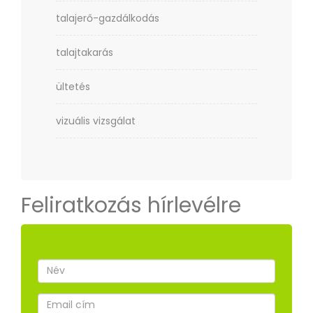
talajerő-gazdálkodás
talajtakarás
ültetés
vizuális vizsgálat
Feliratkozás hírlevélre