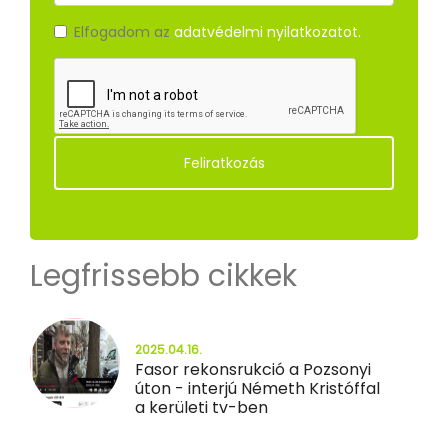
Elfogadom az
adatvédelmi nyilatkozatot.
Feliratkozás
Legfrissebb cikkek
2025.04.16.
Fasor rekonsrukció a Pozsonyi
úton - interjú Németh Kristóffal
a kerületi tv-ben