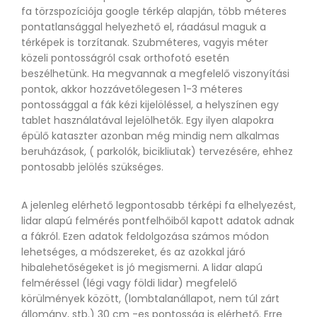
fa törzspozíciója google térkép alapján, több méteres
pontatlansággal helyezhető el, ráadásul maguk a
térképek is torzítanak. Szubméteres, vagyis méter
közeli pontosságról csak orthofotó esetén
beszélhetünk. Ha megvannak a megfelelő viszonyítási
pontok, akkor hozzávetőlegesen 1-3 méteres
pontossággal a fák kézi kijelöléssel, a helyszínen egy
tablet használatával lejelölhetők. Egy ilyen alapokra
épülő kataszter azonban még mindig nem alkalmas
beruházások, ( parkolók, bicikliutak) tervezésére, ehhez
pontosabb jelölés szükséges.
A jelenleg elérhető legpontosabb térképi fa elhelyezést,
lidar alapú felmérés pontfelhőiből kapott adatok adnak
a fákról. Ezen adatok feldolgozása számos módon
lehetséges, a módszereket, és az azokkal járó
hibalehetőségeket is jó megismerni. A lidar alapú
felméréssel (légi vagy földi lidar) megfelelő
körülmények között, (lombtalanállapot, nem túl zárt
állomány, stb.) 30 cm -es pontosság is elérhető. Erre