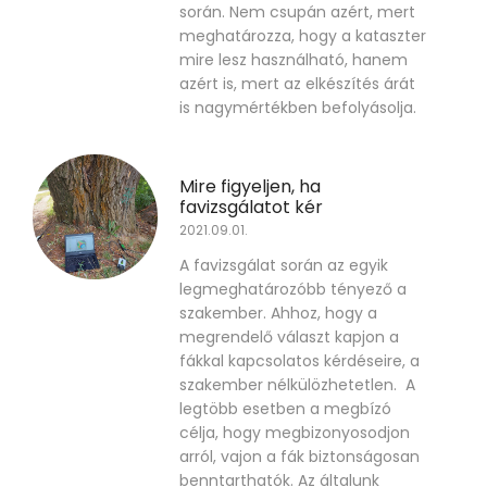
során. Nem csupán azért, mert
meghatározza, hogy a kataszter
mire lesz használható, hanem
azért is, mert az elkészítés árát
is nagymértékben befolyásolja.
Mire figyeljen, ha
favizsgálatot kér
2021.09.01.
A favizsgálat során az egyik
legmeghatározóbb tényező a
szakember. Ahhoz, hogy a
megrendelő választ kapjon a
fákkal kapcsolatos kérdéseire, a
szakember nélkülözhetetlen. A
legtöbb esetben a megbízó
célja, hogy megbizonyosodjon
arról, vajon a fák biztonságosan
benntarthatók. Az általunk