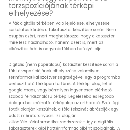
törzspozíciójának térképi
elhelyezése?
A fák digitális térképen való lejelölése, elhelyezése
sarkalatos kérdés a fakataszter készítése során. Nem
csupán azért, mert meghatározza, hogy a kataszter
mire lesz használható, hanem azért is, mert az
elkészítés árát is nagymértékben befolyásolja.
Digitális (nem papíralapú) kataszter készítése során a
fák törzspozíciójának elhelyezése valamilyen
térinformatikai szoftver segítségével egy a programba
beilleszthető térképen történik. A térképi alap, lehet
google maps, vagy bármilyen ingyenesen elérhető,
szabad felhasználású térkép. Legélesebb és legtöbb
dologra használható térképalap az orthofotó. Ezek légi
fotók alapján készülnek, a föld felszínét ábrázolják egy
adott méretarányban. Ez alapján
különféle térinformatikai rendszerek – így a digitális
fakataszterek képi háttérinformációiként szolgálnak. A