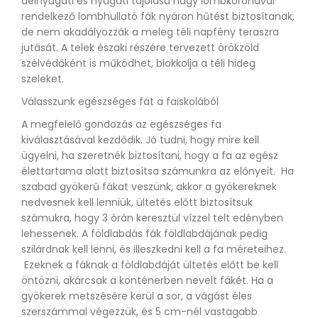
délnyugati és nyugati tájolású nagy lombkoronával
rendelkező lombhullató fák nyáron hűtést biztosítanak,
de nem akadályozzák a meleg téli napfény teraszra
jutását. A telek északi részére tervezett örökzöld
szélvédőként is működhet, blokkolja a téli hideg
szeleket.
Válasszunk egészséges fát a faiskolából
A megfelelő gondozás az egészséges fa
kiválasztásával kezdődik. Jó tudni, hogy mire kell
ügyelni, ha szeretnék biztosítani, hogy a fa az egész
élettartama alatt biztosítsa számunkra az előnyeit. Ha
szabad gyökerű fákat veszünk, akkor a gyökereknek
nedvesnek kell lenniük, ültetés előtt biztosítsuk
számukra, hogy 3 órán keresztül vízzel telt edényben
lehessenek. A földlabdás fák földlabdájának pedig
szilárdnak kell lenni, és illeszkedni kell a fa méreteihez.
Ezeknek a fáknak a földlabdáját ültetés előtt be kell
öntözni, akárcsak a konténerben nevelt fákét. Ha a
gyökerek metszésére kerül a sor, a vágást éles
szerszámmal végezzük, és 5 cm-nél vastagabb