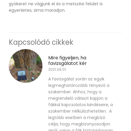
gyökeret ne vágjunk el és a metszési felület is
egyenletes, sima maradjon.
Kapcsolódó cikkek
Mire figyeljen, ha
favizsgálatot kér
2021.09.01.
A favizsgálat során az egyik
legmeghatározóbb tényező a
szakember. Ahhoz, hogy a
megrendelő választ kapjon a
fákkal kapcsolatos kérdéseire, a
szakember nélkülözhetetlen. A
legtöbb esetben a megbízó
célja, hogy megbizonyosodjon
arról, vajon a fák biztonságosan