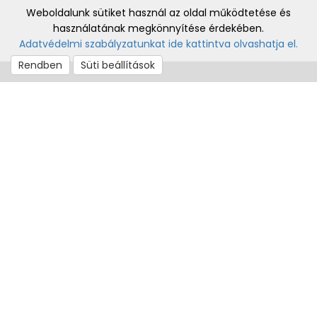
Weboldalunk sütiket használ az oldal működtetése és
használatának megkönnyítése érdekében.
Adatvédelmi szabályzatunkat ide kattintva olvashatja el.
Rendben
Süti beállítások
Iroda: Piliscsaba, Zajnáthegyi út 11. / Solymár, Templom tér
21. - csak előzetes időpont egyeztetés alapján
Kapcsolat: Kúti Anna