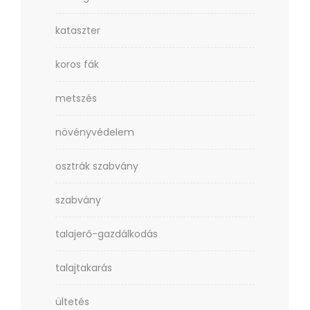
kataszter
koros fák
metszés
növényvédelem
osztrák szabvány
szabvány
talajerő-gazdálkodás
talajtakarás
ültetés