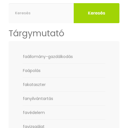
Keresés
Tárgymutató
faállomány-gazdálkodás
Faápolás
fakataszter
fanyilvántartás
favédelem
favizsgálat