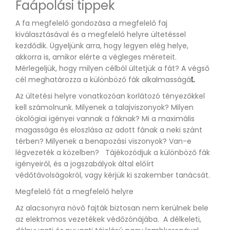
Faápolási tippek
A fa megfelelő gondozása a megfelelő faj
kiválasztásával és a megfelelő helyre ültetéssel
kezdődik. Ügyeljünk arra, hogy legyen elég helye,
akkorra is, amikor elérte a végleges méreteit.
Mérlegeljük, hogy milyen célból ültetjük a fát? A végső
cél meghatározza a különböző fák alkalmasságá
t.
Az ültetési helyre vonatkozóan korlátozó tényezőkkel
kell számolnunk. Milyenek a talajviszonyok? Milyen
ökológiai igényei vannak a fáknak? Mi a maximális
magassága és eloszlása ​​az adott fának a neki szánt
térben? Milyenek a benapozási viszonyok? Van-e
légvezeték a közelben? Tájékozódjuk a különböző fák
igényeiről, és a jogszabályok által előírt
védőtávolságokról, vagy kérjük ki szakember tanácsát.
Megfelelő fát a megfelelő helyre
Az alacsonyra növő fajták biztosan nem kerülnek bele
az elektromos vezetékek védőzónájába. A délkeleti,