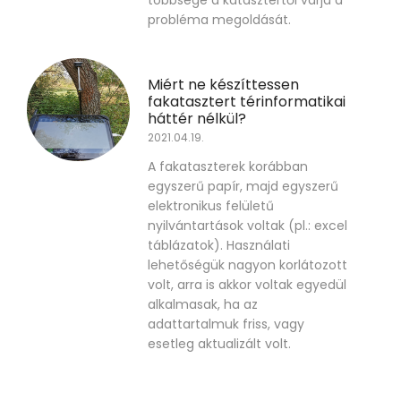
többsége a katasztertől várja a
probléma megoldását.
Miért ne készíttessen
fakatasztert térinformatikai
háttér nélkül?
2021.04.19.
A fakataszterek korábban
egyszerű papír, majd egyszerű
elektronikus felületű
nyilvántartások voltak (pl.: excel
táblázatok). Használati
lehetőségük nagyon korlátozott
volt, arra is akkor voltak egyedül
alkalmasak, ha az
adattartalmuk friss, vagy
esetleg aktualizált volt.