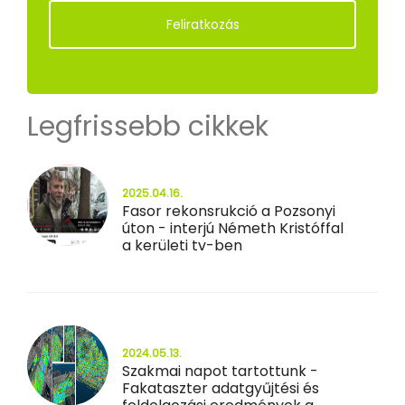
Feliratkozás
Legfrissebb cikkek
2025.04.16.
Fasor rekonsrukció a Pozsonyi
úton - interjú Németh Kristóffal
a kerületi tv-ben
2024.05.13.
Szakmai napot tartottunk -
Fakataszter adatgyűjtési és