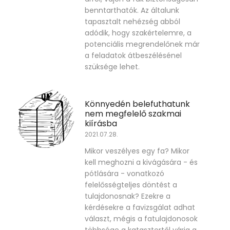
benntarthatók. Az általunk
tapasztalt nehézség abból
adódik, hogy szakértelemre, a
potenciális megrendelőnek már
a feladatok átbeszélésénel
szüksége lehet.
Könnyedén belefuthatunk
nem megfelelő szakmai
kiírásba
2021.07.28.
Mikor veszélyes egy fa? Mikor
kell meghozni a kivágására - és
pótlására - vonatkozó
felelősségteljes döntést a
tulajdonosnak? Ezekre a
kérdésekre a favizsgálat adhat
választ, mégis a fatulajdonosok